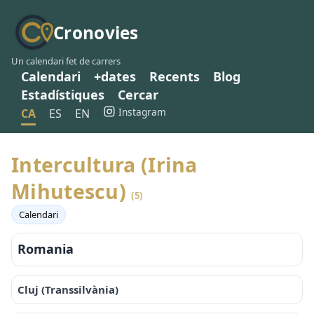
Cronovies
Un calendari fet de carrers
Calendari
+dates
Recents
Blog
Estadístiques
Cercar
Instagram
CA
ES
EN
Intercultura (Irina
Mihutescu)
(5)
Calendari
Romania
Cluj (Transsilvània)