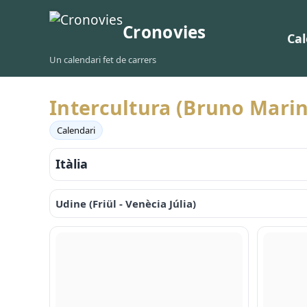
Cronovies
Cal
Un calendari fet de carrers
Intercultura (Bruno Mari
Calendari
Itàlia
Udine (Friül - Venècia Júlia)