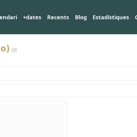
endari
+dates
Recents
Blog
Estadístiques
no)
(2)