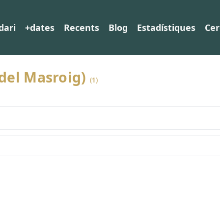
dari
+dates
Recents
Blog
Estadístiques
Cer
 del Masroig)
(1)