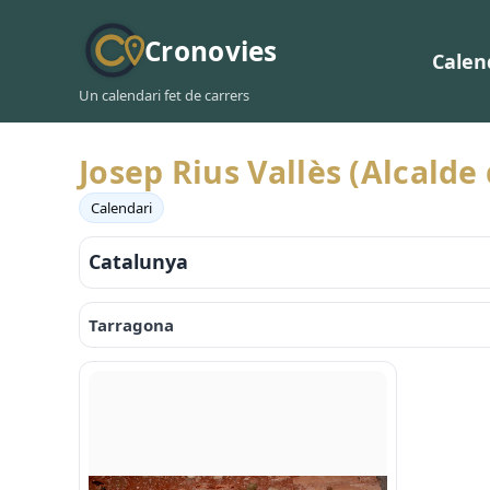
Cronovies
Calen
Un calendari fet de carrers
Josep Rius Vallès (Alcalde
Calendari
Catalunya
Tarragona