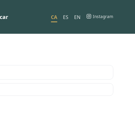
car
Instagram
CA
ES
EN