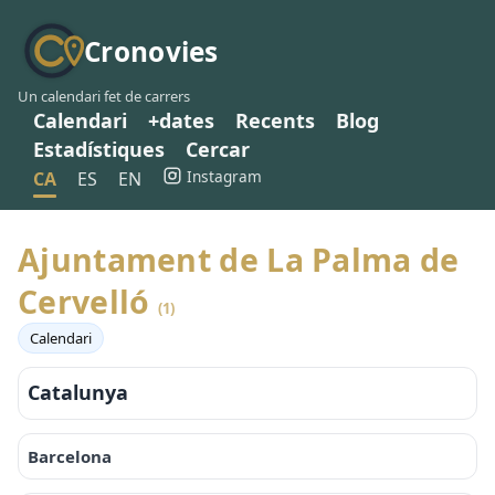
Cronovies
Un calendari fet de carrers
Calendari
+dates
Recents
Blog
Estadístiques
Cercar
Instagram
CA
ES
EN
Ajuntament de La Palma de
Cervelló
(1)
Calendari
Catalunya
Barcelona