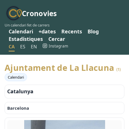
Cronovies
Un calendari fet de carrers
Calendari
+dates
Recents
Blog
Estadístiques
Cercar
Instagram
CA
ES
EN
Ajuntament de La Llacuna
(1)
Calendari
Catalunya
Barcelona