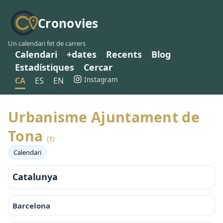
Cronovies
Un calendari fet de carrers
Calendari
+dates
Recents
Blog
Estadístiques
Cercar
Instagram
CA
ES
EN
Urbanisme Ajuntament de
Tona
(1)
Calendari
Catalunya
Barcelona