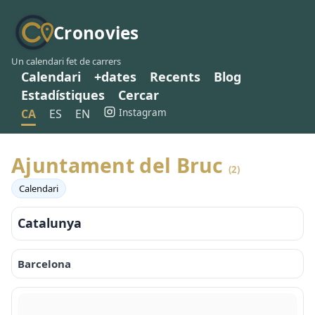
Cronovies
Un calendari fet de carrers
Calendari
+dates
Recents
Blog
Estadístiques
Cercar
Instagram
CA
ES
EN
Ajuntament del Bruc
(2)
Calendari
Catalunya
Barcelona