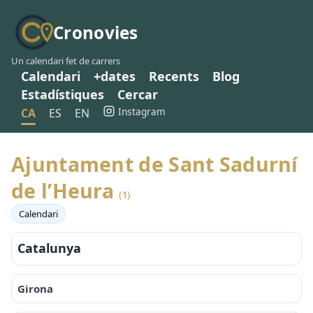
Cronovies
Un calendari fet de carrers
Calendari
+dates
Recents
Blog
Estadístiques
Cercar
Instagram
CA
ES
EN
Ajuntament de Sant Sadurní
de l’Heura
(1)
Calendari
Catalunya
Girona