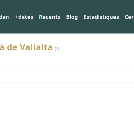
dari
+dates
Recents
Blog
Estadístiques
Cer
à de Vallalta
(1)