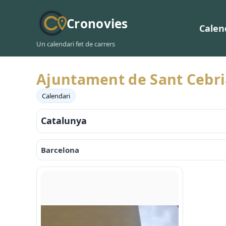
Cronovies
Calen
Un calendari fet de carrers
Ajuntament de Sant Cebri
Calendari
Catalunya
Barcelona