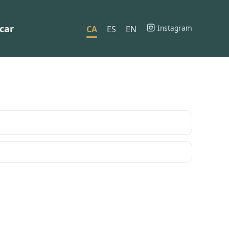
car
Instagram
CA
ES
EN