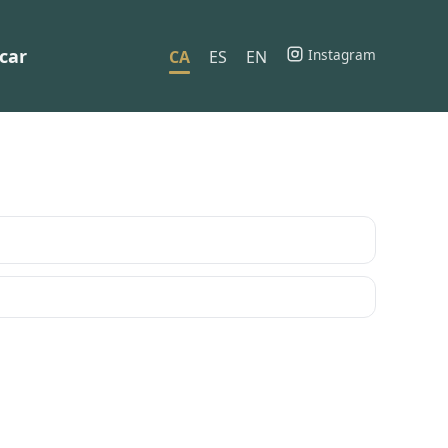
car
Instagram
CA
ES
EN