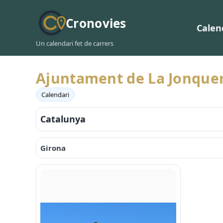
Cronovies
Calen
Un calendari fet de carrers
Ajuntament de La Jonque
Calendari
Catalunya
Girona