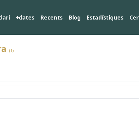
dari
+dates
Recents
Blog
Estadístiques
Cer
ra
(1)