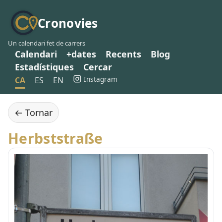
Cronovies
Un calendari fet de carrers
Calendari
+dates
Recents
Blog
Estadístiques
Cercar
Instagram
CA
ES
EN
← Tornar
Herbststraße