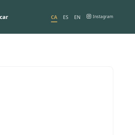
car
Instagram
CA
ES
EN