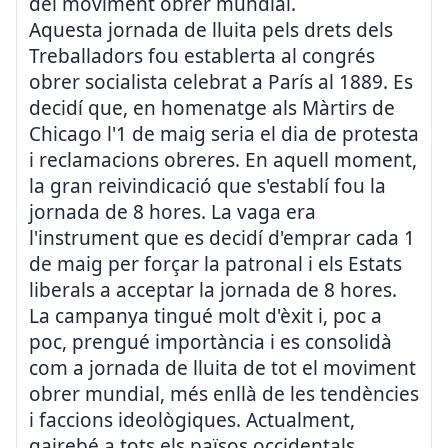
del moviment obrer mundial.
Aquesta jornada de lluita pels drets dels
Treballadors fou establerta al congrés
obrer socialista celebrat a París al 1889. Es
decidí que, en homenatge als Màrtirs de
Chicago l'1 de maig seria el dia de protesta
i reclamacions obreres. En aquell moment,
la gran reivindicació que s'establí fou la
jornada de 8 hores. La vaga era
l'instrument que es decidí d'emprar cada 1
de maig per forçar la patronal i els Estats
liberals a acceptar la jornada de 8 hores.
La campanya tingué molt d'èxit i, poc a
poc, prengué importància i es consolidà
com a jornada de lluita de tot el moviment
obrer mundial, més enllà de les tendències
i faccions ideològiques. Actualment,
gairebé a tots els països occidentals