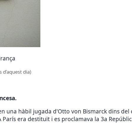
 França
s d’aquest dia)
ancesa.
en una hàbil jugada d'Otto von Bismarck dins del 
 París era destituït i es proclamava la 3a Repúblic