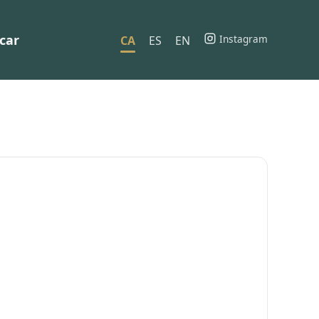
car
Instagram
CA
ES
EN