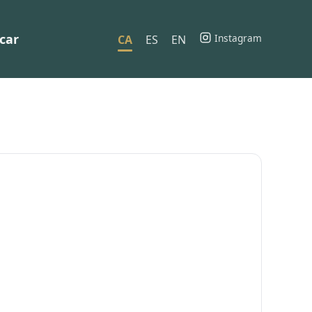
car
Instagram
CA
ES
EN