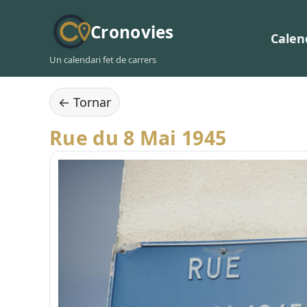
Cronovies
Calen
Un calendari fet de carrers
← Tornar
Rue du 8 Mai 1945