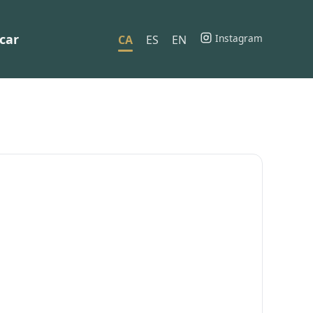
car
Instagram
CA
ES
EN