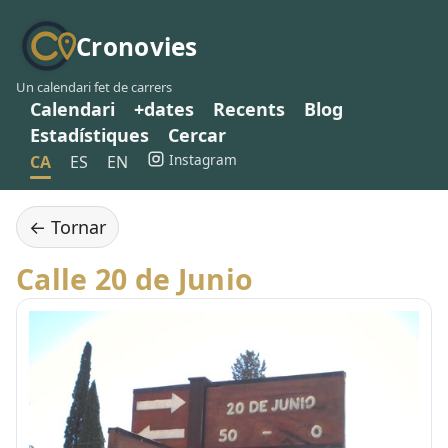
Cronovies
Un calendari fet de carrers
Calendari
+dates
Recents
Blog
Estadístiques
Cercar
Instagram
CA
ES
EN
← Tornar
Calle 20 de Junio