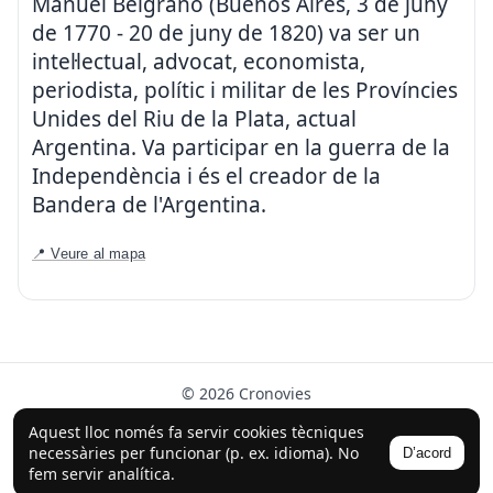
Manuel Belgrano (Buenos Aires, 3 de juny
de 1770 - 20 de juny de 1820) va ser un
intel·lectual, advocat, economista,
periodista, polític i militar de les Províncies
Unides del Riu de la Plata, actual
Argentina. Va participar en la guerra de la
Independència i és el creador de la
Bandera de l'Argentina.
📍 Veure al mapa
© 2026 Cronovies
Història als carrers · Desenvolupat amb l’ajuda de la IA
Aquest lloc només fa servir cookies tècniques
(ChatGPT).
necessàries per funcionar (p. ex. idioma). No
D’acord
Segueix-nos a Instagram
fem servir analítica.