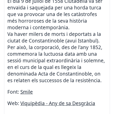
El dia 9 de juliol de 1558 Ciutadella va ser
envaïda i saquejada per una horda turca
que va provocar una de les catàstrofes
més horroroses de la seva història
moderna i contemporània.
Va haver milers de morts i deportats a la
ciutat de Constantinoble (avui Istanbul).
Per això, la corporació, des de l'any 1852,
commemora la luctuosa data amb una
sessió municipal extraordinària i solemne,
en el curs de la qual es llegeix la
denominada Acta de Constantinoble, on
es relaten els successos de la resistència.
Font:
Smile
Web:
Viquipèdia - Any de sa Desgràcia