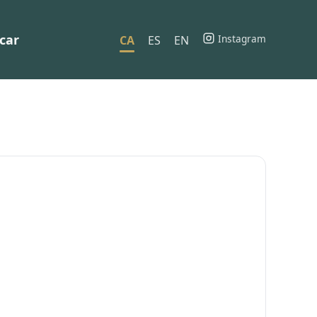
car
Instagram
CA
ES
EN