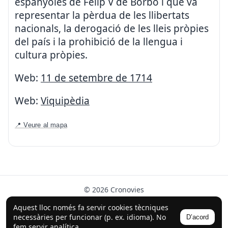
espanyoles de Felip V de Borbó i que va
representar la pèrdua de les llibertats
nacionals, la derogació de les lleis pròpies
del país i la prohibició de la llengua i
cultura pròpies.
Web:
11 de setembre de 1714
Web:
Viquipèdia
📍 Veure al mapa
© 2026 Cronovies
Història als carrers · Desenvolupat amb l’ajuda de la IA
Aquest lloc només fa servir cookies tècniques
(ChatGPT).
necessàries per funcionar (p. ex. idioma). No
D’acord
Segueix-nos a Instagram
fem servir analítica.