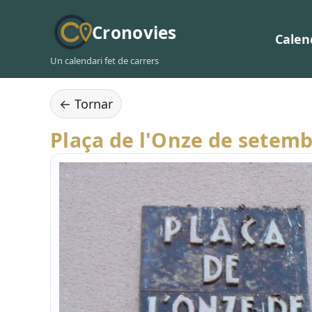
Cronovies
Calen
Un calendari fet de carrers
← Tornar
Plaça de l'Onze de setem