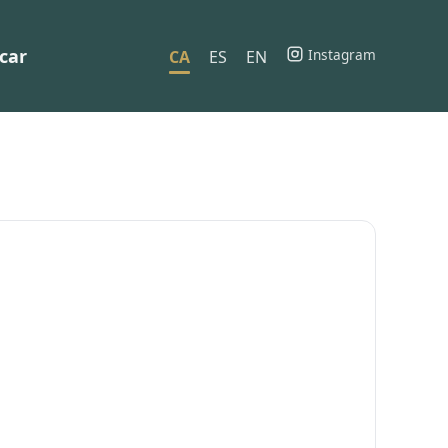
car
Instagram
CA
ES
EN