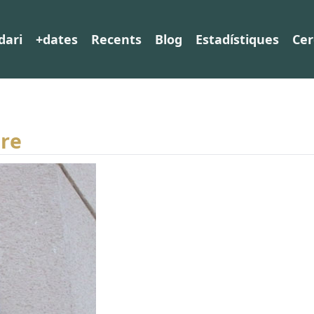
dari
+dates
Recents
Blog
Estadístiques
Cer
bre