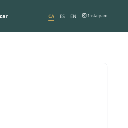
car
Instagram
CA
ES
EN