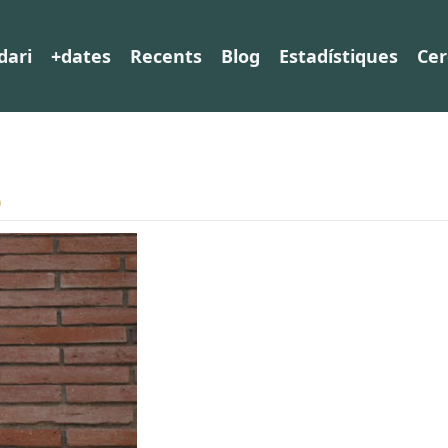
dari
+dates
Recents
Blog
Estadístiques
Cer
e