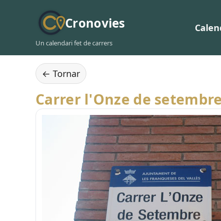
Cronovies
Calen
Un calendari fet de carrers
← Tornar
Carrer l'Onze de setembr