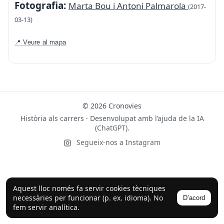
Fotografia:
Marta Bou i Antoni Palmarola
(2017-
03-13)
📍 Veure al mapa
© 2026 Cronovies
Història als carrers · Desenvolupat amb l’ajuda de la IA
(ChatGPT).
Segueix-nos a Instagram
Aquest lloc només fa servir cookies tècniques
necessàries per funcionar (p. ex. idioma). No
D’acord
fem servir analítica.