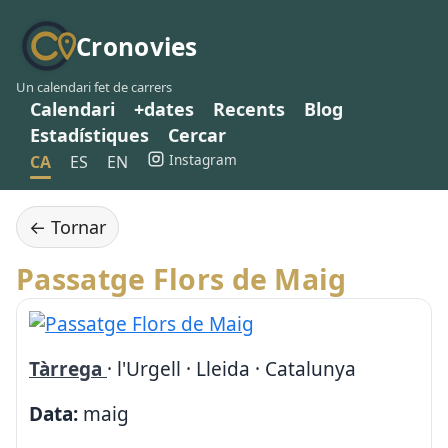
Cronovies
Un calendari fet de carrers
Calendari
+dates
Recents
Blog
Estadístiques
Cercar
Instagram
CA
ES
EN
← Tornar
Passatge Flors de Maig
Tàrrega
· l'Urgell · Lleida · Catalunya
Data:
maig