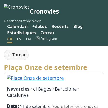
Cronovies
Un calendari fet de carrers
Calendari
+dates
Recents
Blog
Estadístiques
Cercar
Instagram
CA
ES
EN
← Tornar
Plaça Onze de setembre
Navarcles
· el Bages · Barcelona ·
Catalunya
Data:
11 de setembre
(veure totes les cronovies