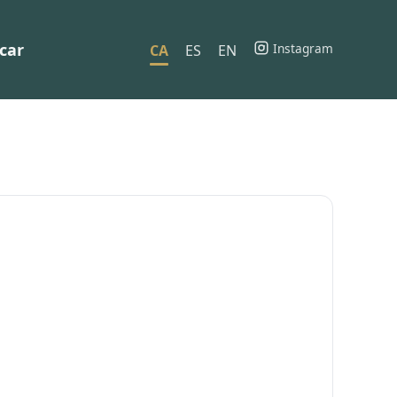
car
Instagram
CA
ES
EN