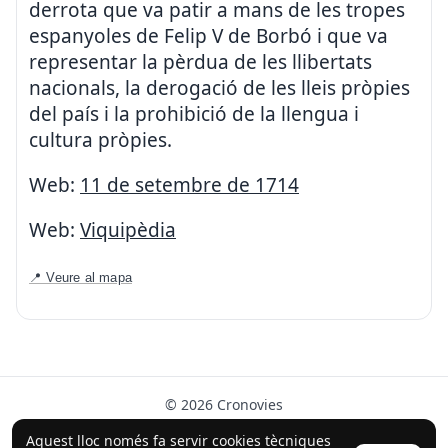
derrota que va patir a mans de les tropes
espanyoles de Felip V de Borbó i que va
representar la pèrdua de les llibertats
nacionals, la derogació de les lleis pròpies
del país i la prohibició de la llengua i
cultura pròpies.
Web:
11 de setembre de 1714
Web:
Viquipèdia
📍 Veure al mapa
© 2026 Cronovies
Història als carrers · Desenvolupat amb l’ajuda de la IA
Aquest lloc només fa servir cookies tècniques