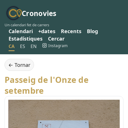
Cronovies
Un calendari fet de carrers
Calendari
+dates
Recents
Blog
Estadístiques
Cercar
Instagram
CA
ES
EN
← Tornar
Passeig de l'Onze de
setembre