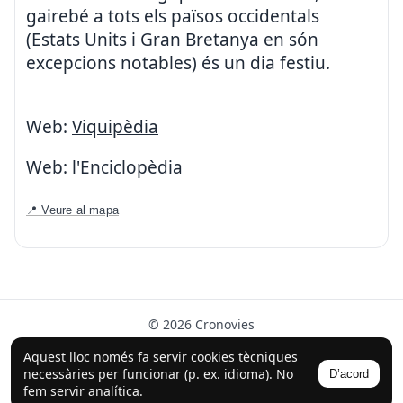
gairebé a tots els països occidentals
(Estats Units i Gran Bretanya en són
excepcions notables) és un dia festiu.
Web:
Viquipèdia
Web:
l'Enciclopèdia
📍 Veure al mapa
© 2026 Cronovies
Història als carrers · Desenvolupat amb l’ajuda de la IA
Aquest lloc només fa servir cookies tècniques
(ChatGPT).
necessàries per funcionar (p. ex. idioma). No
D’acord
Segueix-nos a Instagram
fem servir analítica.