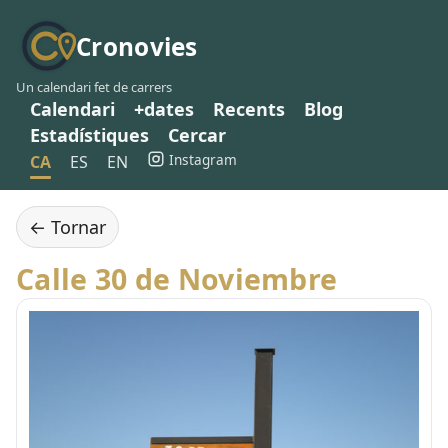
Cronovies
Un calendari fet de carrers
Calendari
+dates
Recents
Blog
Estadístiques
Cercar
Instagram
CA
ES
EN
← Tornar
Calle 30 de Noviembre