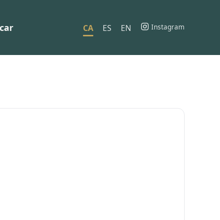
car
Instagram
CA
ES
EN