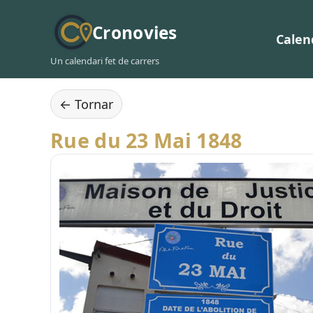
Cronovies
Calen
Un calendari fet de carrers
← Tornar
Rue du 23 Mai 1848