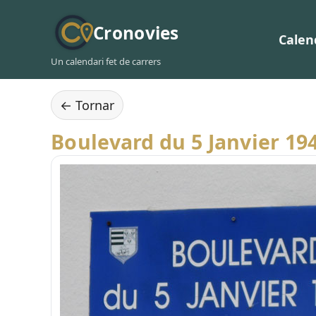
Cronovies
Calen
Un calendari fet de carrers
← Tornar
Boulevard du 5 Janvier 19