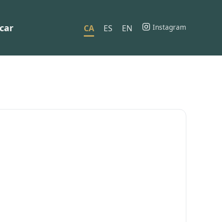
car
Instagram
CA
ES
EN