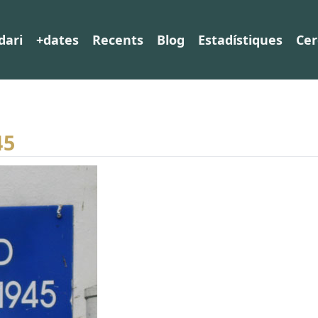
dari
+dates
Recents
Blog
Estadístiques
Cer
45