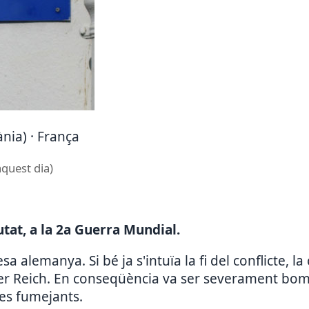
nia) · França
aquest dia)
utat, a la 2a Guerra Mundial.
 alemanya. Si bé ja s'intuïa la fi del conflicte, la
rcer Reich. En conseqüència va ser severament bom
es fumejants.