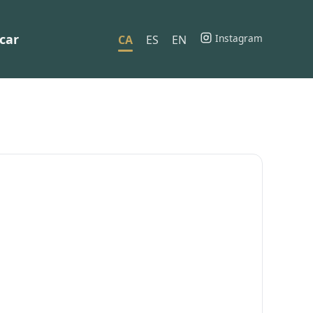
car
Instagram
CA
ES
EN