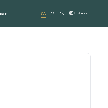
car
Instagram
CA
ES
EN