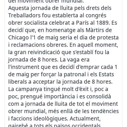
del moviment obrer mundial.
Aquesta jornada de lluita pels drets dels
Treballadors fou establerta al congrés
obrer socialista celebrat a París al 1889. Es
decidí que, en homenatge als Màrtirs de
Chicago l'1 de maig seria el dia de protesta
i reclamacions obreres. En aquell moment,
la gran reivindicació que s'establí fou la
jornada de 8 hores. La vaga era
l'instrument que es decidí d'emprar cada 1
de maig per forçar la patronal i els Estats
liberals a acceptar la jornada de 8 hores.
La campanya tingué molt d'èxit i, poc a
poc, prengué importància i es consolidà
com a jornada de lluita de tot el moviment
obrer mundial, més enllà de les tendències
i faccions ideològiques. Actualment,
gairebé a tots els països occidentals