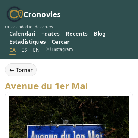
Cronovies
Un calendari fet de carrers
Calendari
+dates
Recents
Blog
Estadístiques
Cercar
Instagram
CA
ES
EN
← Tornar
Avenue du 1er Mai