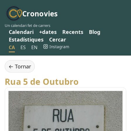
Cronovies
Un calendari fet de carrers
Calendari
+dates
Recents
Blog
Estadístiques
Cercar
Instagram
CA
ES
EN
← Tornar
Rua 5 de Outubro