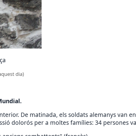
nça
aquest dia)
Mundial.
 anterior. De matinada, els soldats alemanys van e
essió dolorós per a moltes famílies: 34 persones v