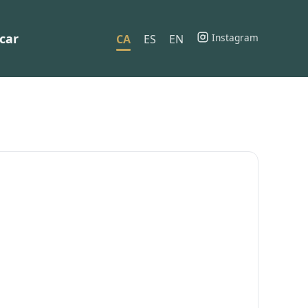
car
Instagram
CA
ES
EN