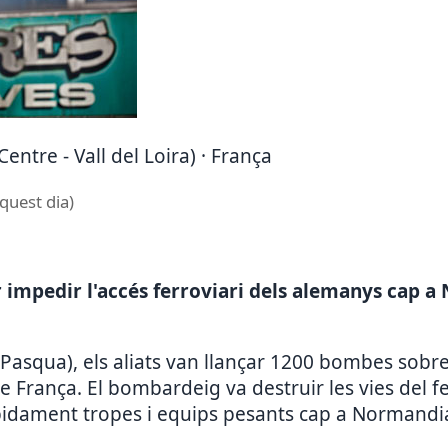
Centre - Vall del Loira) · França
aquest dia)
r impedir l'accés ferroviari dels alemanys cap 
 Pasqua), els aliats van llançar 1200 bombes sobre
 França. El bombardeig va destruir les vies del fer
dament tropes i equips pesants cap a Normandia. A