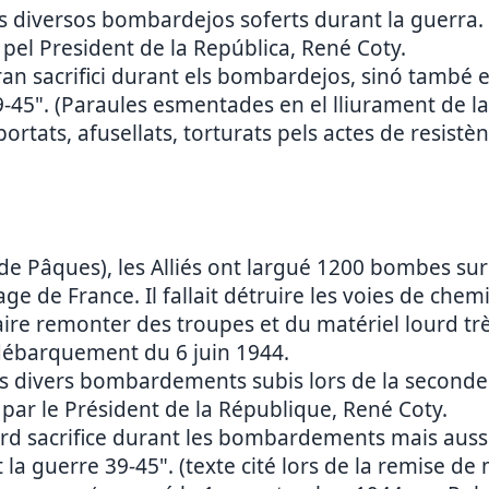
ls diversos bombardejos soferts durant la guerra.
pel President de la República, René Coty.
an sacrifici durant els bombardejos, sinó també 
39-45". (Paraules esmentades en el lliurament de l
portats, afusellats, torturats pels actes de resist
de Pâques), les Alliés ont largué 1200 bombes sur l
ge de France. Il fallait détruire les voies de chemi
aire remonter des troupes et du matériel lourd t
débarquement du 6 juin 1944.
 divers bombardements subis lors de la seconde gu
 par le Président de la République, René Coty.
lourd sacrifice durant les bombardements mais au
la guerre 39-45". (texte cité lors de la remise de 