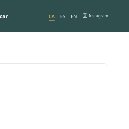
car
Instagram
CA
ES
EN