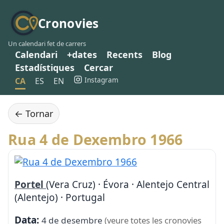
Cronovies
Un calendari fet de carrers
Calendari
+dates
Recents
Blog
Estadístiques
Cercar
Instagram
CA
ES
EN
← Tornar
Rua 4 de Dexembro 1966
Portel
(Vera Cruz) · Évora · Alentejo Central
(Alentejo) · Portugal
Data:
4 de desembre
(veure totes les cronovies