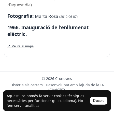
d’aquest dia)
Fotografia:
Marta Rosa
(2012-06-07)
1966. Inauguració de l'enllumenat
elèctric.
📍 Veure al mapa
© 2026 Cronovies
Història als carrers · Desenvolupat amb l’ajuda de la IA
(ChatGPT).
Aquest lloc només fa servir cookies tècniques
Segueix-nos a Instagram
necessàries per funcionar (p. ex. idioma). No
D’acord
fem servir analítica.