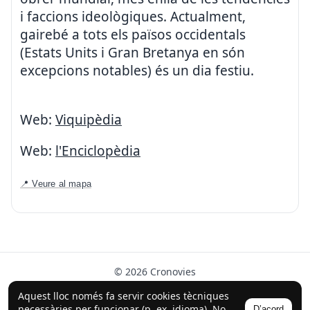
i faccions ideològiques. Actualment,
gairebé a tots els països occidentals
(Estats Units i Gran Bretanya en són
excepcions notables) és un dia festiu.
Web:
Viquipèdia
Web:
l'Enciclopèdia
📍 Veure al mapa
© 2026 Cronovies
Història als carrers · Desenvolupat amb l’ajuda de la IA
Aquest lloc només fa servir cookies tècniques
(ChatGPT).
necessàries per funcionar (p. ex. idioma). No
D’acord