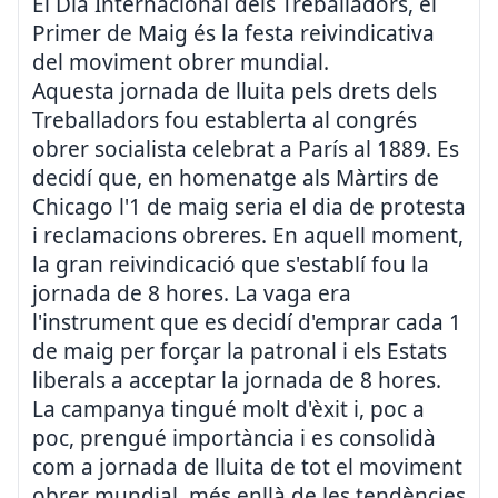
El Dia Internacional dels Treballadors, el
Primer de Maig és la festa reivindicativa
del moviment obrer mundial.
Aquesta jornada de lluita pels drets dels
Treballadors fou establerta al congrés
obrer socialista celebrat a París al 1889. Es
decidí que, en homenatge als Màrtirs de
Chicago l'1 de maig seria el dia de protesta
i reclamacions obreres. En aquell moment,
la gran reivindicació que s'establí fou la
jornada de 8 hores. La vaga era
l'instrument que es decidí d'emprar cada 1
de maig per forçar la patronal i els Estats
liberals a acceptar la jornada de 8 hores.
La campanya tingué molt d'èxit i, poc a
poc, prengué importància i es consolidà
com a jornada de lluita de tot el moviment
obrer mundial, més enllà de les tendències