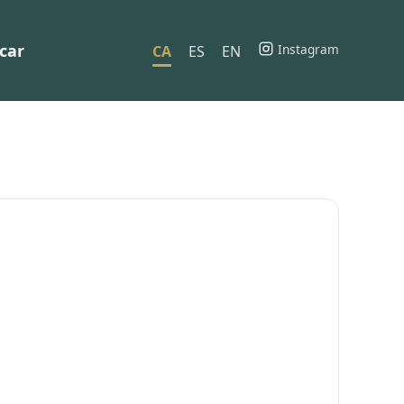
car
Instagram
CA
ES
EN