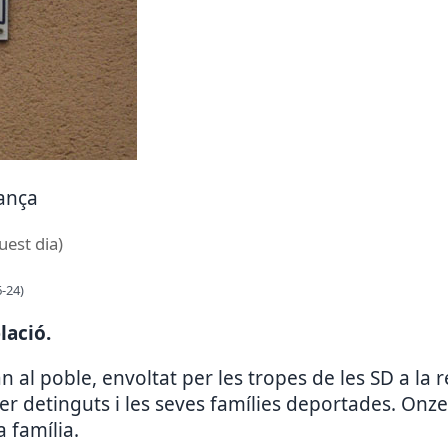
rança
uest dia)
-24)
lació.
 al poble, envoltat per les tropes de les SD a la 
ser detinguts i les seves famílies deportades. Onz
a família.