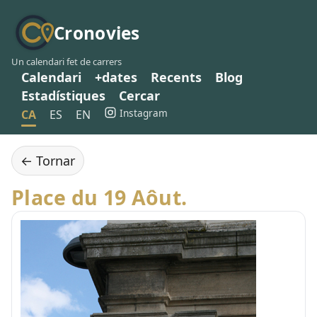
Cronovies
Un calendari fet de carrers
Calendari
+dates
Recents
Blog
Estadístiques
Cercar
Instagram
CA
ES
EN
← Tornar
Place du 19 Aôut.