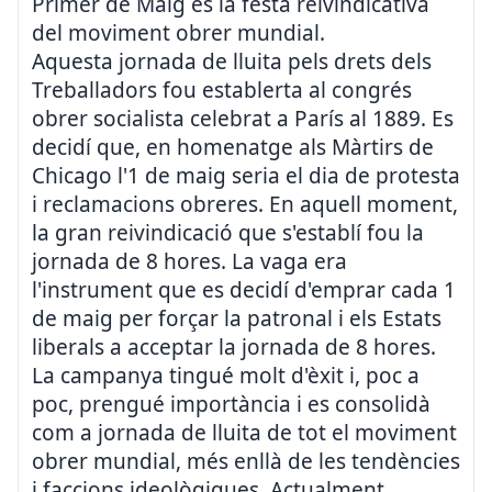
Primer de Maig és la festa reivindicativa
del moviment obrer mundial.
Aquesta jornada de lluita pels drets dels
Treballadors fou establerta al congrés
obrer socialista celebrat a París al 1889. Es
decidí que, en homenatge als Màrtirs de
Chicago l'1 de maig seria el dia de protesta
i reclamacions obreres. En aquell moment,
la gran reivindicació que s'establí fou la
jornada de 8 hores. La vaga era
l'instrument que es decidí d'emprar cada 1
de maig per forçar la patronal i els Estats
liberals a acceptar la jornada de 8 hores.
La campanya tingué molt d'èxit i, poc a
poc, prengué importància i es consolidà
com a jornada de lluita de tot el moviment
obrer mundial, més enllà de les tendències
i faccions ideològiques. Actualment,