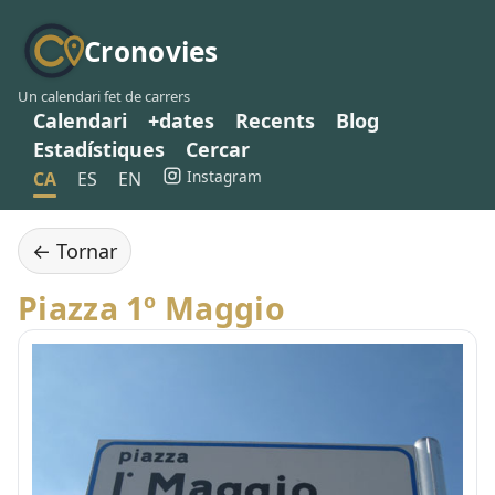
Cronovies
Un calendari fet de carrers
Calendari
+dates
Recents
Blog
Estadístiques
Cercar
Instagram
CA
ES
EN
← Tornar
Piazza 1º Maggio