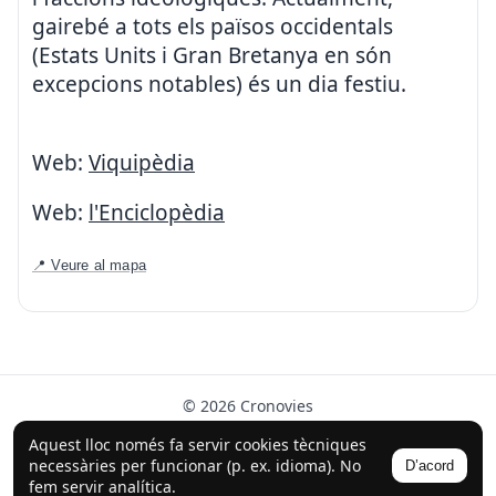
gairebé a tots els països occidentals
(Estats Units i Gran Bretanya en són
excepcions notables) és un dia festiu.
Web:
Viquipèdia
Web:
l'Enciclopèdia
📍 Veure al mapa
© 2026 Cronovies
Història als carrers · Desenvolupat amb l’ajuda de la IA
Aquest lloc només fa servir cookies tècniques
(ChatGPT).
necessàries per funcionar (p. ex. idioma). No
D’acord
Segueix-nos a Instagram
fem servir analítica.