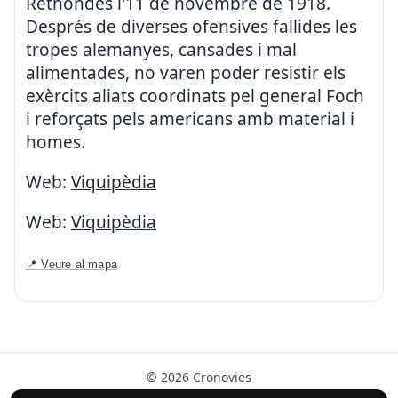
Rethondes l'11 de novembre de 1918.
Després de diverses ofensives fallides les
tropes alemanyes, cansades i mal
alimentades, no varen poder resistir els
exèrcits aliats coordinats pel general Foch
i reforçats pels americans amb material i
homes.
Web:
Viquipèdia
Web:
Viquipèdia
📍 Veure al mapa
© 2026 Cronovies