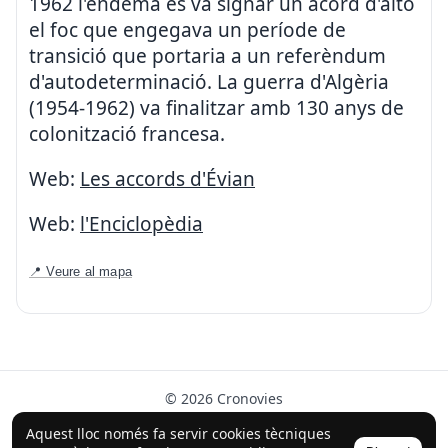
1962 l'endemà es va signar un acord d'alto
el foc que engegava un període de
transició que portaria a un referèndum
d'autodeterminació. La guerra d'Algèria
(1954-1962) va finalitzar amb 130 anys de
colonització francesa.
Web:
Les accords d'Évian
Web:
l'Enciclopèdia
📍 Veure al mapa
© 2026 Cronovies
Història als carrers · Desenvolupat amb l’ajuda de la IA
Aquest lloc només fa servir cookies tècniques
(ChatGPT).