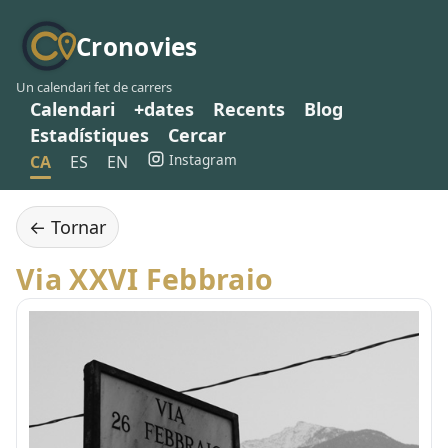
Cronovies
Un calendari fet de carrers
Calendari
+dates
Recents
Blog
Estadístiques
Cercar
Instagram
CA
ES
EN
← Tornar
Via XXVI Febbraio