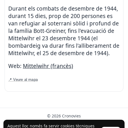
Durant els combats de desembre de 1944,
durant 15 dies, prop de 200 persones es
van refugiar al soterrani sòlid i profund de
la família Bott-Greiner, fins l'evacuació de
Mittelwihr el 23 desembre 1944 (el
bombardeig va durar fins l'alliberament de
Mittelwihr, el 25 de desembre de 1944).
Web:
Mittelwihr (francès)
📍 Veure al mapa
© 2026 Cronovies
Història als carrers · Desenvolupat amb l’ajuda de la IA
Aquest lloc només fa servir cookies tècniques