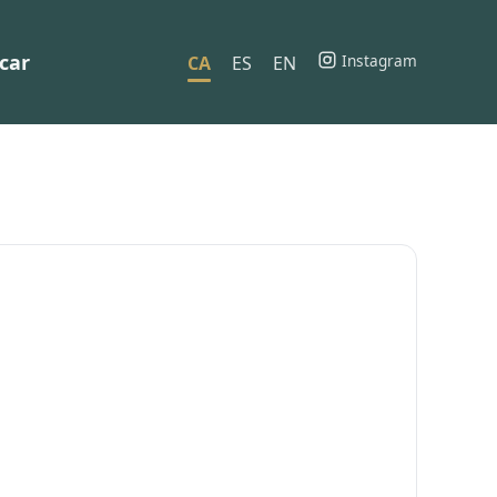
car
Instagram
CA
ES
EN