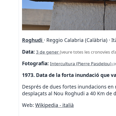
Roghudi
· Reggio Calabria (Calàbria) · It
Data:
3 de gener
(veure totes les cronovies d’
Fotografia:
Intercultura (Pierre Pasdelou)
(2
1973. Data de la forta inundació que va
Després de dues fortes inundacions en m
desplaçats al Nou Roghudi a 40 Km de di
Web:
Wikipedia - italià