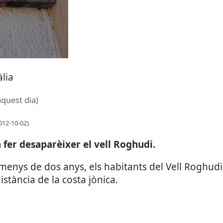
àlia
aquest dia)
012-10-02)
 fer desaparèixer el vell Roghudi.
enys de dos anys, els habitants del Vell Roghudi
stància de la costa jònica.