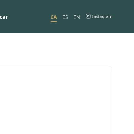
car
Instagram
CA
ES
EN