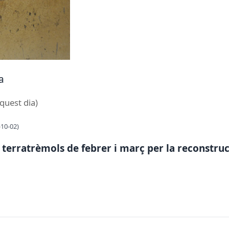
a
aquest dia)
-10-02)
 terratrèmols de febrer i març per la reconstrucc