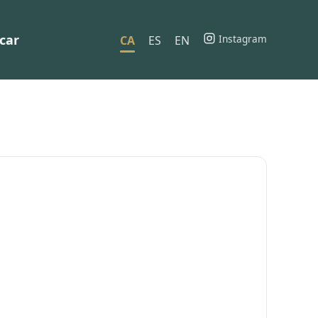
car
Instagram
CA
ES
EN