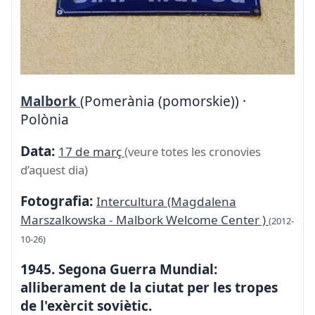
Malbork
(Pomerània (pomorskie)) ·
Polònia
Data:
17 de març
(veure totes les cronovies
d’aquest dia)
Fotografia:
Intercultura (Magdalena
Marszalkowska - Malbork Welcome Center )
(2012-
10-26)
1945. Segona Guerra Mundial:
alliberament de la ciutat per les tropes
de l'exèrcit soviètic.