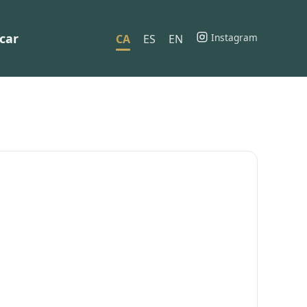
car
Instagram
CA
ES
EN