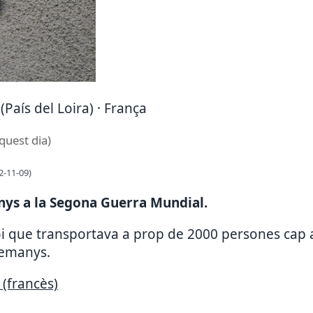
(País del Loira) · França
quest dia)
2-11-09)
nys a la Segona Guerra Mundial.
i que transportava a prop de 2000 persones cap a
lemanys.
 (francès)